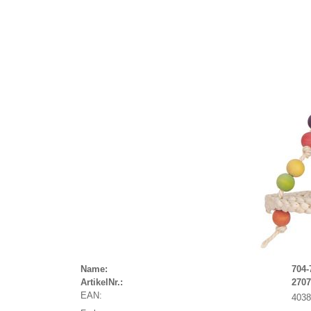
Name:
704-
ArtikelNr.:
2707
EAN:
4038